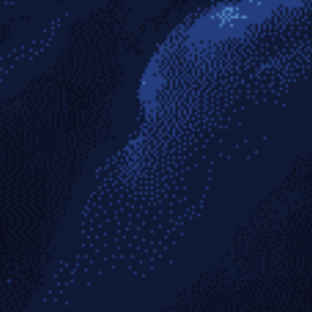
卡提倡制定针对性的训练计划，以强化各个环节
身体接触及抢断技巧等，为未来实战奠定基础。
此外，应利用模拟实战情况进行针对性练习，让队
其境”的训练方式，可以帮助他们提前做好准备，
自身不足之处，从而制定改进措施，也是非常重
最后，为了确保持续增长，教练组还需不断评估
这种动态管理模式，不仅有助于发现潜力股，还
成良性循环，实现长远发展目标。
总结：
Total defense strategy is the cornerstone for 
乌度卡强调了通过限制对手得分来为胜利打下基
能以及心理调适等多方面因素。从而，使我们意