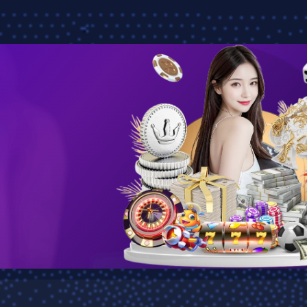
App下载
公司介绍
体育动态
星空电竞
—— 比赛数据从这里开