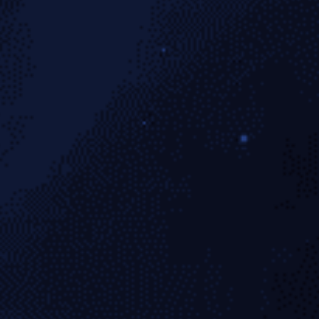
制外部环境都是取得成功的重要条件之一。
综上所述，通过系统化培训和不断完善战略思维
一代篮球运动员。而这种精神也正是如今体育界
多的人能够树立起重视“ defense”这一理念