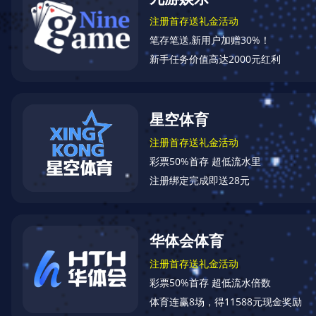
覆盖实时赛
首页
/
体育动态
/ 正文