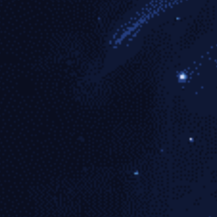
乌度卡强调防守重要性限制
对手得分为胜利奠定基础