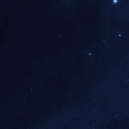
我们从
账户系统
v6.3.0：
支持多端登录状态统一，收藏、等级、浏
v6.2.0：
成长体系升级，等级进度清晰展示，提升
v6.0.0：
账户管理界面重构，操作更清晰，核心功
界面与交互
v6.3.0：
全局交互动效优化，页面滚动与模块切换