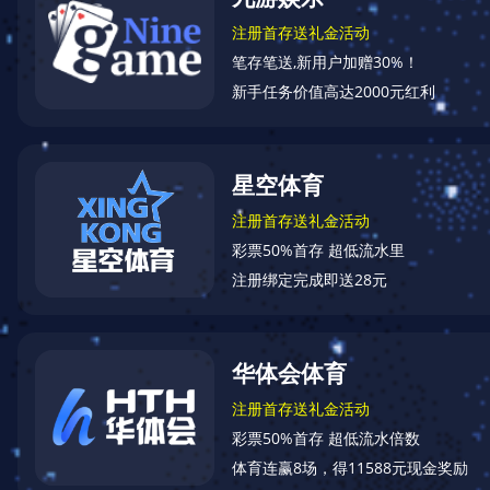
覆盖实时赛
平台稳定流畅