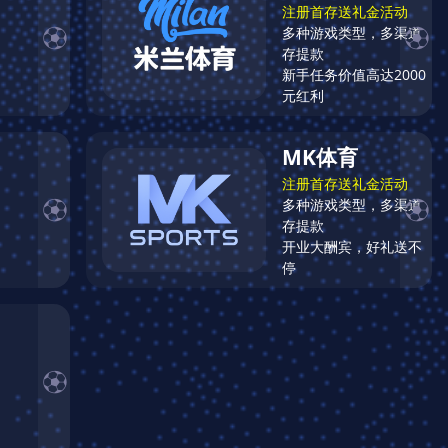
的体育服务。
全年无休客服