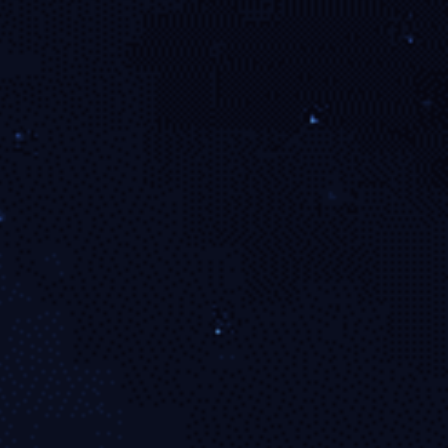
表同步展示
网页版入口