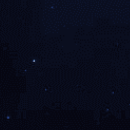
微笑刺客康宁汉姆的智慧与约基奇
20
相似他用...
202
在现代篮球中，团队合作的重要性愈加
20
凸显。微笑刺客康宁汉姆与约基...
新一
2026-08-08
查看详情
2026
推荐网站